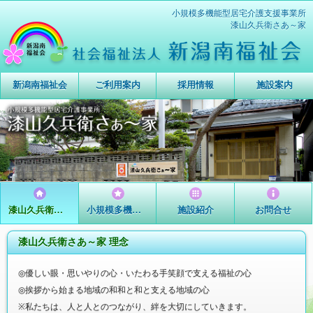
小規模多機能型居宅介護支援事業所
Deprecated
: PHP Startup: Use of mbstring.internal_encoding is
漆山久兵衛さあ～家
deprecated in
Unknown
on line
0
新潟南福祉会
ご利用案内
採用情報
施設案内
漆山久兵衛さあ～家トップ
小規模多機能とは
施設紹介
お問合せ
漆山久兵衛さあ～家 理念
◎
優しい眼・思いやりの心・いたわる手笑顔で支える福祉の心
◎
挨拶から始まる地域の和和と和と支える地域の心
※
私たちは、人と人とのつながり、絆を大切にしていきます。