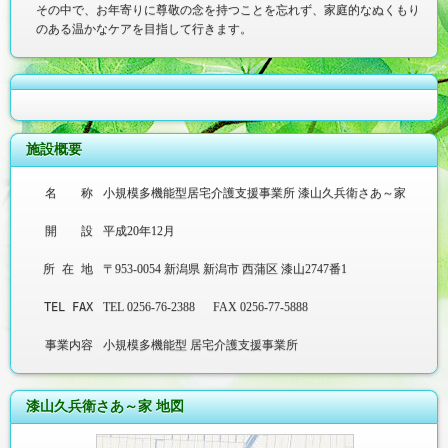
その中で、お年寄りに尊敬の念を持つことを忘れず、家庭的なぬくもり
のある温かなケアを目指して行きます。
施設概要
名
称
小規模多機能型居宅介護支援事業所
漆山久兵衛さあ～家
開
設
平成20年12月
所 在 地
〒953-0054
新潟県
新潟市
西蒲区
漆山2747番1
TEL FAX
TEL 0256-76-2388
FAX 0256-77-5888
事業
内容
小規模多機能型
居宅介護支援事業所
漆山久兵衛さあ～家 地図